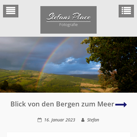
Skip
to
Stefans Place
content
Fotografie
Abe
Blick von den Bergen zum Meer
am
Pira
16. Januar 2023
Stefan