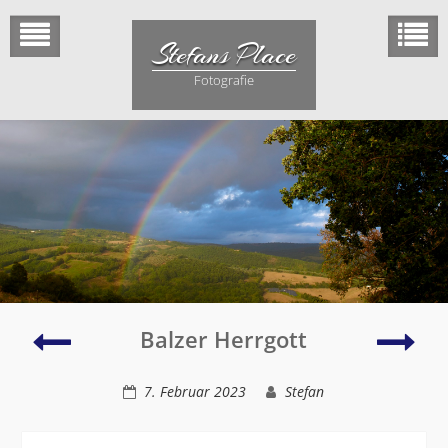
Skip
to
Stefans Place
content
Fotografie
Monbachtal
Geb
Balzer Herrgott
7. Februar 2023
Stefan