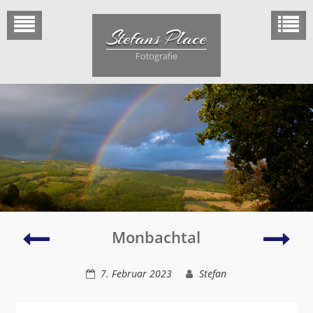
Skip
to
Stefans Place
content
Fotografie
Kornfeld
Balz
Monbachtal
Herr
7. Februar 2023
Stefan