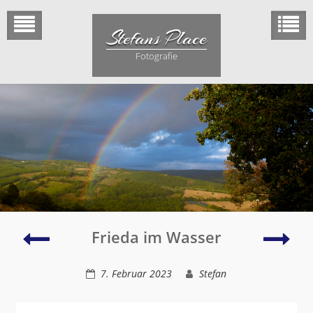
Skip
to
Stefans Place
content
Fotografie
Schatten
Bod
Frieda im Wasser
7. Februar 2023
Stefan