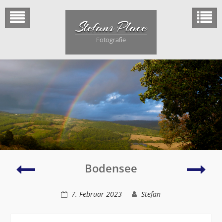
Skip
to
Stefans Place
content
Fotografie
Frieda
Tau
Bodensee
im
Wasser
7. Februar 2023
Stefan